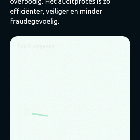
overbodig. Het auditproces is zo
efficiënter, veiliger en minder
fraudegevoelig.