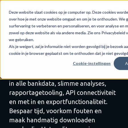
Deze website slaat cookies op je computer op. Deze cookies worde
over hoe je met onze website omgaat en om je te onthouden. We g
surfervaring te verbeteren en personaliseren, en voor analyse en
zowel op deze website als via andere media. Zie ons Privacybeleid 
we gebruiken.
PreCount Audit
Als je weigert, zal je informatie niet worden gevolgd bij je bezoek 
cookie in je browser geplaatst om te onthouden dat je niet gevolgd
Cookie-instellingen
A
Verbeter de samenwerking en versnel
het auditproces door real-time inzicht
in alle bankdata, slimme analyses,
rapportagetooling, API connectiviteit
en met in en exportfunctionaliteit.
Bespaar tijd, voorkom fouten en
maak handmatig downloaden